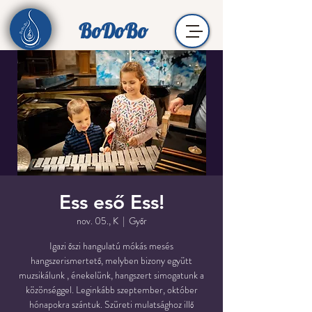
BoDoBo
Ess eső Ess!
nov. 05., K
  |  
Győr
Igazi őszi hangulatú mókás mesés
hangszerismertető, melyben bizony együtt
muzsikálunk , énekelünk, hangszert simogatunk a
közönséggel. Leginkább szeptember, október
hónapokra szántuk. Szüreti mulatsághoz illő