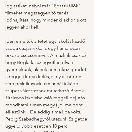
logisztikát, néhol már "Bosszúállók" 
filmeket megszégyenítő tér és 
időhajlítást, hogy mindenki akkor, s ott 
legyen ahol kell. 
Idén emeltük a tétet egy iskolát kezdő 
csoda caajszinkkal s egy hamarosan 
érkező csecsemővel. A mázlink csak az, 
hogy Boglárka az egyetlen olyan 
gyermekünk, akinek nem okoz gondot 
a reggeli korán kelés, s így a csöppet 
sem praktikusnak, ám annál inkább 
szuper választásnak mutatkozó Bartók 
általános iskolába való reggeli bejutás 
mondhatni simán megy ( jó, ma pont 
elkéstünk... De eddig sima liba volt). 
Pedig Szabadhegyről utazunk Szigetbe 
ugye ... Jobb esetben 10 perc, 