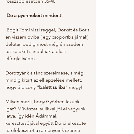
rosszabb esetben 35-40 
 De a gyermekért mindent! 
 Bogit Tomi viszi reggel, Dorkát és Borit 
én viszem oviba ( egy csoportba járnak) 
délután pedig most még én szedem 
össze őket s indulnak a plusz 
elfoglaltságok.
Dorottyánk a tánc szerelmese, s még 
mindig kitart az elképzelése mellett, 
hogy ő bizony "
balett suliba
" megy! 
Milyen mázli, hogy Győrben lakunk, 
igaz? Művészeti sulikkal jól el vagyunk 
látva. Így idén Ádámmal, 
kereszttesójával együtt Dorci elkezdte 
az előkészítőt a reményeink szerinti 