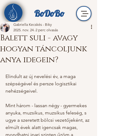
BoDoBo
Gabriella Kecskés - Biky
2025. nov. 24.
2 perc olvasás
Balett suli - avagy
hogyan táncoljunk
anya idegein?
Elindult az új nevelési év, a maga 
szépségével és persze logisztikai 
nehézségeivel. 
Mint három - lassan négy - gyermekes 
anyuka, muzsikus, muzsikus feleség, s 
ugye a szeretett bölcsi vezetőjeként, az 
elmúlt évek alatt igencsak magas, 
mondhatni ipari szinten űzöm a 