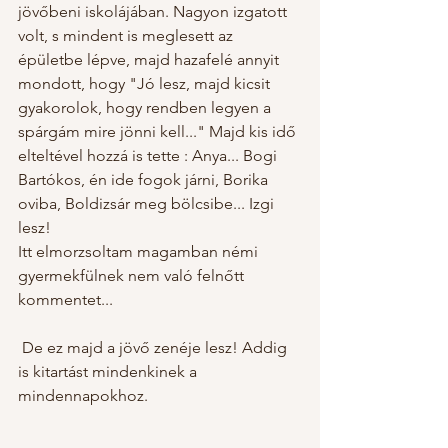
jövőbeni iskolájában. Nagyon izgatott 
volt, s mindent is meglesett az 
épületbe lépve, majd hazafelé annyit 
mondott, hogy "Jó lesz, majd kicsit 
gyakorolok, hogy rendben legyen a 
spárgám mire jönni kell..." Majd kis idő 
elteltével hozzá is tette : Anya... Bogi 
Bartókos, én ide fogok járni, Borika 
oviba, Boldizsár meg bölcsibe... Izgi 
lesz!
Itt elmorzsoltam magamban némi 
gyermekfülnek nem való felnőtt 
kommentet... 
 De ez majd a jövő zenéje lesz! Addig 
is kitartást mindenkinek a 
mindennapokhoz. 