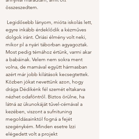
összeszedtem.
 Legidősebb lányom, mióta iskolás lett, 
egyre inkább érdeklődik a kézműves 
dolgok iránt. Óriási élmény volt neki, 
mikor pl a nyári táborban agyagoztak. 
Most pedig témához értünk, varrni akar 
a babáinak. Velem nem sokra ment 
volna, de mamával együtt hármasban 
azért már jobb kilátások kecsegtettek. 
Közben jókat nevettünk azon, hogy 
drága Dédikénk fél szemét eltakarva 
nézhet odaföntről. Biztos örülne, ha 
látná az ükunokáját tűvel-cérnával a 
kezében, viszont a sufnituning 
megoldásainktól fogná a fejét 
szegénykém. Minden esetre Izzi 
elégedett volt a projekt 