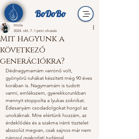
BoDoBo
Imola
2024. okt. 7.
1 perc olvasás
Mit hagyunk a
következő
generációkra?
Dédnagymamám varrónő volt, 
gyönyörű ruhákat készített még 90 éves 
korában is. Nagymamám is tudott 
varrni, emlékszem, gyerekkorunkban 
mennyit stoppolta a lyukas zoknikat. 
Édesanyám csodadolgokat horgol az 
unokáknak. Mire elértünk hozzám, az 
érdeklődés és a szakma iránti tisztelet 
abszolút megvan, csak sajnos már nem 
párosul gyakorlati tudással. 