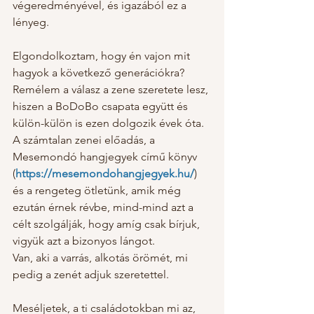
végeredményével, és igazából ez a 
lényeg. 
Elgondolkoztam, hogy én vajon mit 
hagyok a következő generációkra? 
Remélem a válasz a zene szeretete lesz, 
hiszen a BoDoBo csapata együtt és 
külön-külön is ezen dolgozik évek óta. 
A számtalan zenei előadás, a 
Mesemondó hangjegyek című könyv 
(
https://mesemondohangjegyek.hu/
) 
és a rengeteg ötletünk, amik még 
ezután érnek révbe, mind-mind azt a 
célt szolgálják, hogy amíg csak bírjuk, 
vigyük azt a bizonyos lángot.  
Van, aki a varrás, alkotás örömét, mi 
pedig a zenét adjuk szeretettel. 
Meséljetek, a ti családotokban mi az, 