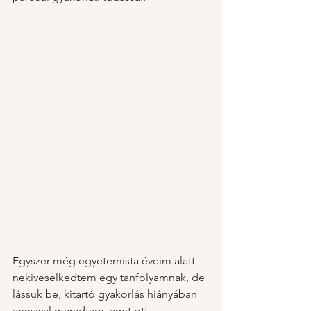
Egyszer még egyetemista éveim alatt 
nekiveselkedtem egy tanfolyamnak, de 
lássuk be, kitartó gyakorlás hiányában 
annyival maradtam, amit ott 