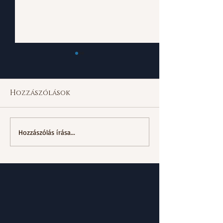
Hozzászólások
Dupla szülté
A szeretet, mint
Hozzászólás írása...
alapkő